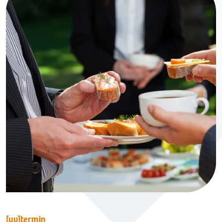
[uv]termin