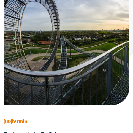
[uv]termin