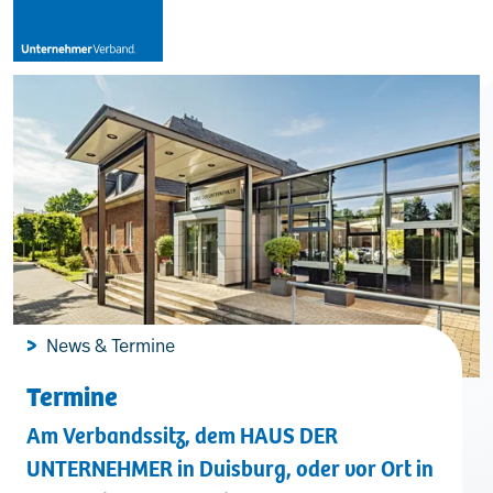
Leistungen
Mitglieder
[uv]campus | Seminare
News & Termine
News & Termine
Termine
Am Verbandssitz, dem HAUS DER
Verband
UNTERNEHMER in Duisburg, oder vor Ort in