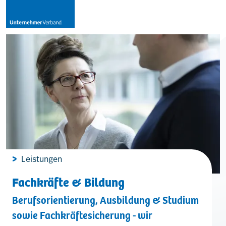
Leistungen
Mitglieder
[uv]campus | Seminare
Leistungen
News & Termine
Fachkräfte & Bildung
Berufsorientierung, Ausbildung & Studium
Verband
sowie Fachkräftesicherung - wir