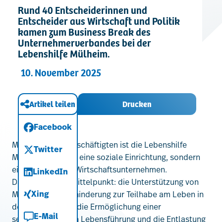
Rund 40 Entscheiderinnen und
Kontakt
Entscheider aus Wirtschaft und Politik
kamen zum Business Break des
Unternehmerverbandes bei der
Lebenshilfe Mülheim.
10. November 2025
Artikel teilen
Drucken
Facebook
Mit knapp 400 Beschäftigten ist die Lebenshilfe
Twitter
Mülheim nicht nur eine soziale Einrichtung, sondern
ein bedeutendes Wirtschaftsunternehmen.
LinkedIn
Dabei immer im Mittelpunkt: die Unterstützung von
Xing
Menschen mit Behinderung zur Teilhabe am Leben in
der Gesellschaft, die Ermöglichung einer
E-Mail
selbstbestimmten Lebensführung und die Entlastung