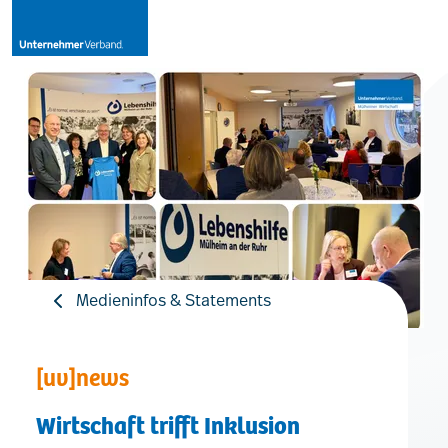
Leistungen
Mitglieder
[uv]campus | Seminare
Medieninfos & Statements
News & Termine
[uv]news
Verband
Wirtschaft trifft Inklusion