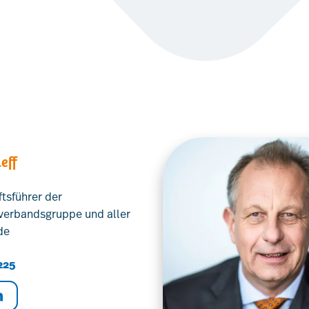
eff
tsführer der
erbandsgruppe und aller
de
225