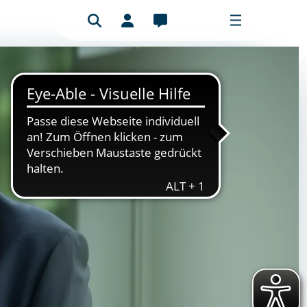
Benutzeranmeldung
Mitgliederbereich
Bitte füllen Sie das Formular aus, um
sich anzumelden.
E-Mail-Adresse
Passwort