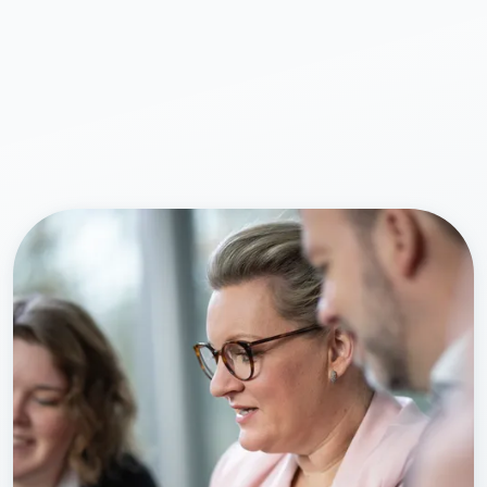
Leistungen
Mitglieder
[uv]campus | Seminare
News & Termine