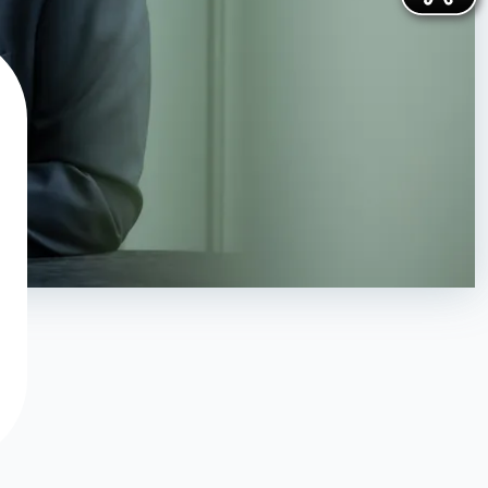
Haben Sie ihr Passwort vergessen?
Klicken Sie hier
, um ein neues zu
vergeben.
Sie haben noch keinen Account?
Hier können Sie sich registrieren
.