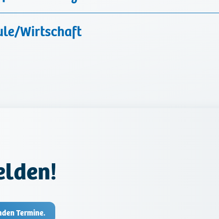
ule/Wirtschaft
elden!
nden Termine.