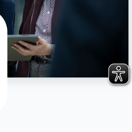
Haben Sie ihr Passwort vergessen?
Klicken Sie hier
, um ein neues zu
vergeben.
Sie haben noch keinen Account?
Hier können Sie sich registrieren
.