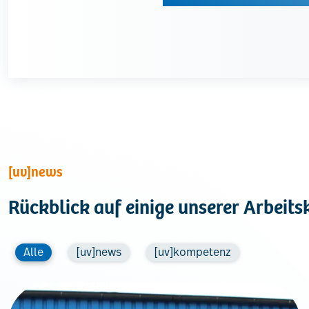
[uv]news
Rückblick auf einige unserer Arbeits
Alle
[uv]news
[uv]kompetenz