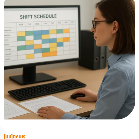
Verband
Kontakt
[uv]news