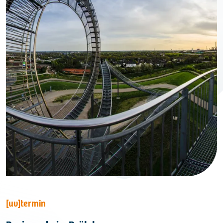
[uv]termin