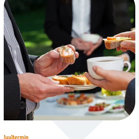
[uv]termin