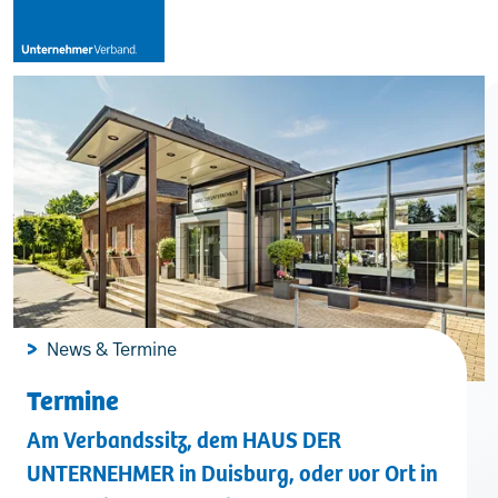
Leistungen
Mitglieder
[uv]campus | Seminare
News & Termine
News & Termine
Termine
Am Verbandssitz, dem HAUS DER
Verband
UNTERNEHMER in Duisburg, oder vor Ort in