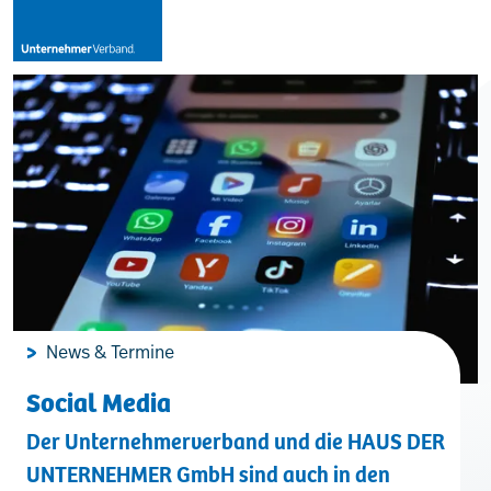
Leistungen
Mitglieder
[uv]campus | Seminare
News & Termine
News & Termine
Social Media
Verband
Der Unternehmerverband und die HAUS DER
UNTERNEHMER GmbH sind auch in den