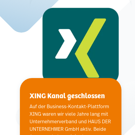
XING Kanal geschlossen
Auf der Business-Kontakt-Plattform
XING waren wir viele Jahre lang mit
Unternehmerverband und HAUS DER
UNTERNEHMER GmbH aktiv. Beide