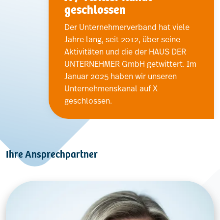
geschlossen
Der Unternehmerverband hat viele
Jahre lang, seit 2012, über seine
Aktivitäten und die der HAUS DER
UNTERNEHMER GmbH getwittert. Im
Januar 2025 haben wir unseren
Unternehmenskanal auf X
geschlossen.
Ihre Ansprechpartner