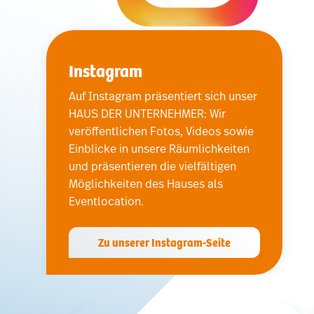
Instagram
Auf Instagram präsentiert sich unser
HAUS DER UNTERNEHMER: Wir
veröffentlichen Fotos, Videos sowie
Einblicke in unsere Räumlichkeiten
und präsentieren die vielfältigen
Möglichkeiten des Hauses als
Eventlocation.
Zu unserer Instagram-Seite