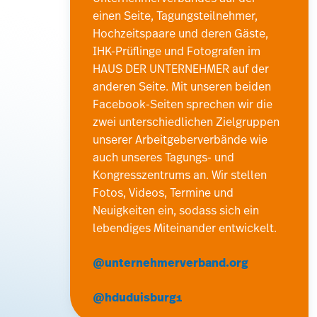
einen Seite, Tagungsteilnehmer,
Hochzeitspaare und deren Gäste,
IHK-Prüflinge und Fotografen im
HAUS DER UNTERNEHMER auf der
anderen Seite. Mit unseren beiden
Facebook-Seiten sprechen wir die
zwei unterschiedlichen Zielgruppen
unserer Arbeitgeberverbände wie
auch unseres Tagungs- und
Kongresszentrums an. Wir stellen
Fotos, Videos, Termine und
Neuigkeiten ein, sodass sich ein
lebendiges Miteinander entwickelt.
@unternehmerverband.org
@hduduisburg1