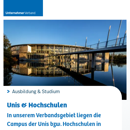
Leistungen
Mitglieder
[uv]campus | Seminare
Ausbildung & Studium
News & Termine
Unis & Hochschulen
In unserem Verbandsgebiet liegen die
Verband
Campus der Unis bzw. Hochschulen in